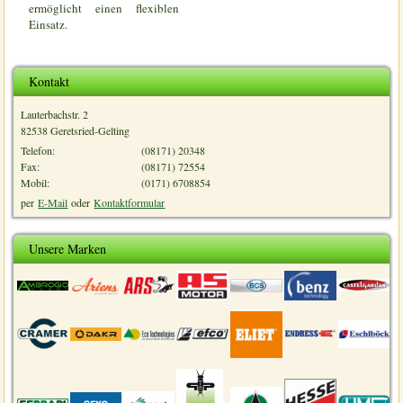
ermöglicht einen flexiblen
Einsatz.
Kontakt
Lauterbachstr. 2
82538 Geretsried-Gelting
Telefon:
(08171) 20348
Fax:
(08171) 72554
Mobil:
(0171) 6708854
per
E-Mail
oder
Kontaktformular
Unsere Marken