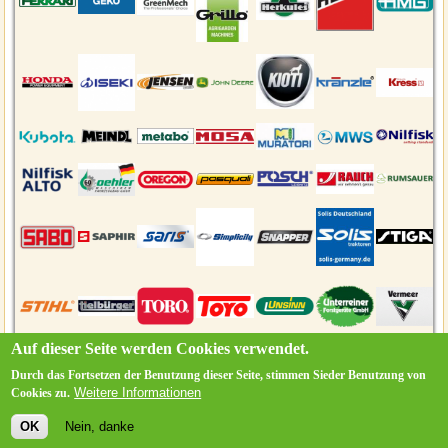
Auf dieser Seite werden Cookies verwendet.
Durch das Fortsetzen der Benutzung dieser Seite, stimmen Sieder Benutzung von
Weitere Informationen
Cookies zu.
Login
★
Kontakt
★
Impressum
★
Datenschutz
OK
Nein, danke
Copyright © 2018 by
Reconso GmbH