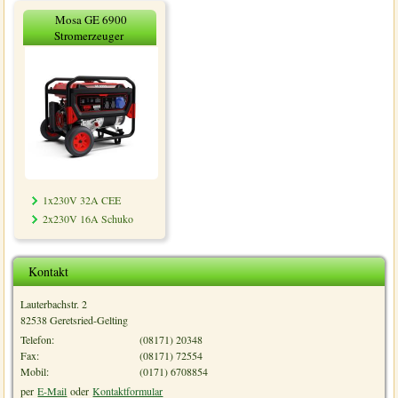
Mosa GE 6900
Stromerzeuger
1x230V 32A CEE
2x230V 16A Schuko
Kontakt
Lauterbachstr. 2
82538 Geretsried-Gelting
Telefon:
(08171) 20348
Fax:
(08171) 72554
Mobil:
(0171) 6708854
per
E-Mail
oder
Kontaktformular