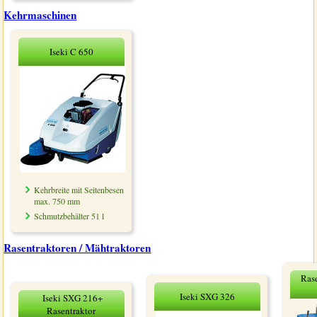
Kehrmaschinen
Iseki C 650
Kehrbreite mit Seitenbesen
max. 750 mm
Schmutzbehälter 51 l
Rasentraktoren / Mähtraktoren
Ras
Iseki SXG 326
Iseki SXG 216+
Rasentraktor