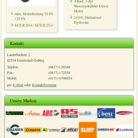
Allrad, 3-Zyl.
Wassergekühlter Diesel
Motor
max. Motorleistung 20 PS
24 PS, Stufenloser
/ 25 PS
Hydrostat
ECE R 20,4 / ECE R 25,4
Kontakt
Lauterbachstr. 2
82538 Geretsried-Gelting
Telefon:
(08171) 20348
Fax:
(08171) 72554
Mobil:
(0171) 6708854
per
E-Mail
oder
Kontaktformular
Unsere Marken