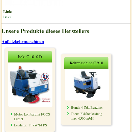
Link:
Iseki
Unsere Produkte dieses Herstellers
Aufsitzkehrmaschinen
Iseki C 1010 D
Kehrmaschine C 910
Honda 4-Takt Benziner
Theor. Flächenleistung
Motor Lombardini FOCS
max. 6500 m²/H
Diesel
Leistung: 11 kW/14 PS